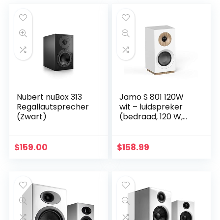
Nubert nuBox 313
Jamo S 801 120W
Regallautsprecher
wit – luidspreker
(Zwart)
(bedraad, 120 W,
76-26000 Hz, 8
Ohm, wit)
$
159.00
$
158.99