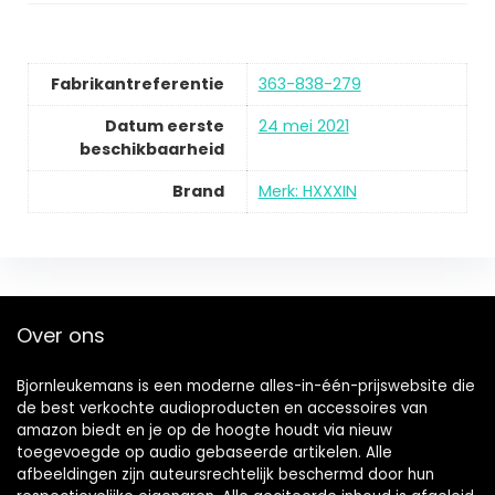
Fabrikantreferentie
363-838-279
Datum eerste
24 mei 2021
beschikbaarheid
Brand
Merk: HXXXIN
Over ons
Bjornleukemans is een moderne alles-in-één-prijswebsite die
de best verkochte audioproducten en accessoires van
amazon biedt en je op de hoogte houdt via nieuw
toegevoegde op audio gebaseerde artikelen. Alle
afbeeldingen zijn auteursrechtelijk beschermd door hun