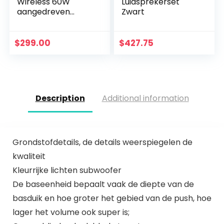
Wireless 60W
Luidsprekerset
aangedreven
Zwart
desktop
luidsprekers |
Ingebouwde 24Bit
$
299.00
$
427.75
DAC & versterker |
Bluetooth aptX…
Description
Additional information
Grondstofdetails, de details weerspiegelen de
kwaliteit
Kleurrijke lichten subwoofer
De baseenheid bepaalt vaak de diepte van de
basduik en hoe groter het gebied van de push, hoe
lager het volume ook super is;