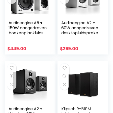
Audioengine A5 +
Audioengine A2 +
150W aangedreven
60W aangedreven
boekenplankluidsp
desktopluidspreker
rekers |
s | Ingebouwde
Ingebouwde
DAC & analoge
analoge versterker
versterker |
$
449.00
$
299.00
|
Directe USB-
Afstandsbediening
verbinding, 3,5…
| RCA- en…
Audioengine A2 +
Klipsch R-51PM