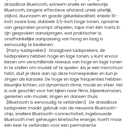
draadloze Bluetooth, extreem snelle en verliesvrije
Bluetooth, langere effectieve afstand; uniek uiterlijk,
stijlvol, duurzaam en goede geluidskwaliteit; enkele 10-
inch zware bas; dubbele 3,5-inch hoge tonen; opname
van gesproken prompt afspelen, tape met één toets Er
zijn gesproken aanwijzingen, wat praktischer is;
onafhankelijke aanpassing van hoog en laag is
eenvoudig te bedienen;
【Party-luidspreker】 Draagbare luidsprekers, de
luidsprekers hebben hoge en lage tonen, u kunt ervoor
kiezen om verschillende niveaus van hoge en lage tonen
in te stellen om muziek af te spelen. Als je een microfoon
hebt, sluit je deze aan op deze homespeaker en kun je
zingen als karaoke. De hoge en lage frequenties hebben
kleurrijke lichten, vol dynamisch ritme, mode en sfeer. Het
is ook geschikt voor het kijken naar films, bijeenkomsten,
genieten van muziek, zingen en dansen thuis;
【Bluetooth is eenvoudig te verbinden】 De draadloze
luidspreker maakt gebruik van de nieuwste Bluetooth-
chip, snellere Bluetooth-connectiviteit, ingebouwde
Bluetooth met geheugen kinetische energie, hoeft maar
één keer te verbinden voor een permanente