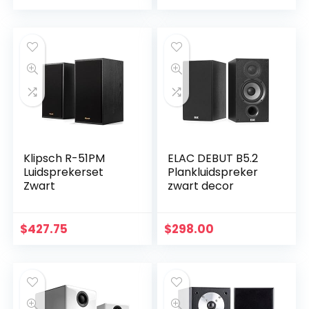
Piekvermogen,
Diepe Bas, 3.5 mm…
Klipsch R-51PM
ELAC DEBUT B5.2
Luidsprekerset
Plankluidspreker
Zwart
zwart decor
$
427.75
$
298.00