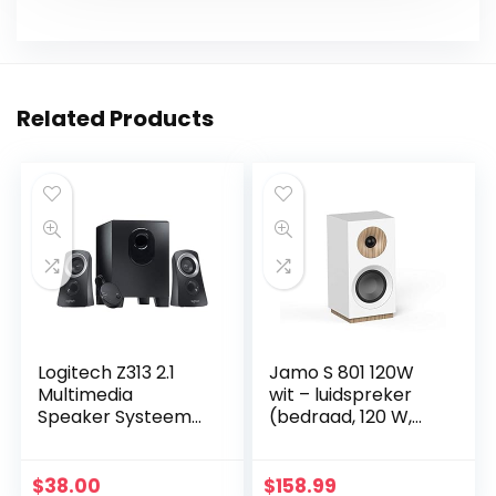
Related Products
Logitech Z313 2.1
Jamo S 801 120W
Multimedia
wit – luidspreker
Speaker Systeem
(bedraad, 120 W,
met Subwoofer, Full
76-26000 Hz, 8
Range Audio, 50
Ohm, wit)
Watt
$
38.00
$
158.99