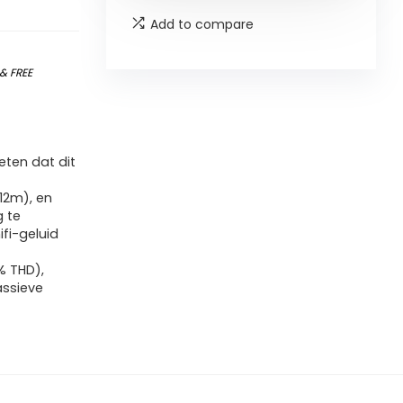
Add to compare
&
FREE
ten dat dit
12m), en
 te
fi-geluid
% THD),
assieve