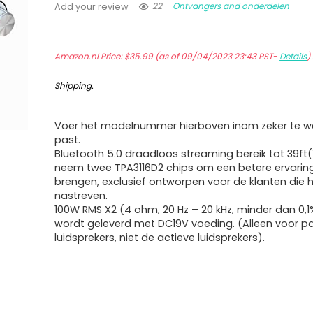
22
Ontvangers and onderdelen
Add your review
Amazon.nl Price:
$
35.99
(as of 09/04/2023 23:43 PST-
Details
)
Shipping
.
Voer het modelnummer hierboven inom zeker te we
past.
Bluetooth 5.0 draadloos streaming bereik tot 39ft(
neem twee TPA3116D2 chips om een betere ervaring
brengen, exclusief ontworpen voor de klanten die hi
nastreven.
100W RMS X2 (4 ohm, 20 Hz – 20 kHz, minder dan 0,1
wordt geleverd met DC19V voeding. (Alleen voor p
luidsprekers, niet de actieve luidsprekers).