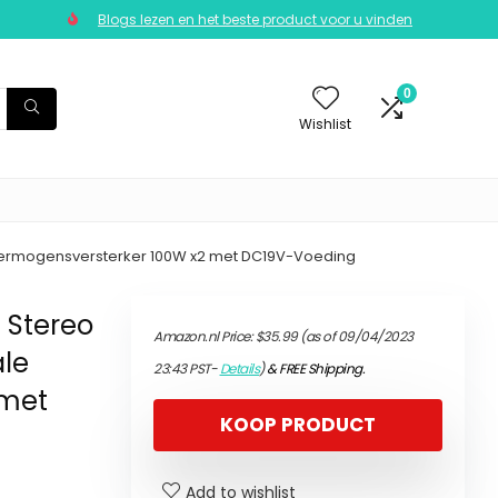
Blogs lezen en het beste product voor u vinden
0
Wishlist
e Vermogensversterker 100W x2 met DC19V-Voeding
 Stereo
Amazon.nl Price:
$
35.99
(as of 09/04/2023
ale
23:43 PST-
Details
)
&
FREE Shipping
.
 met
KOOP PRODUCT
Add to wishlist