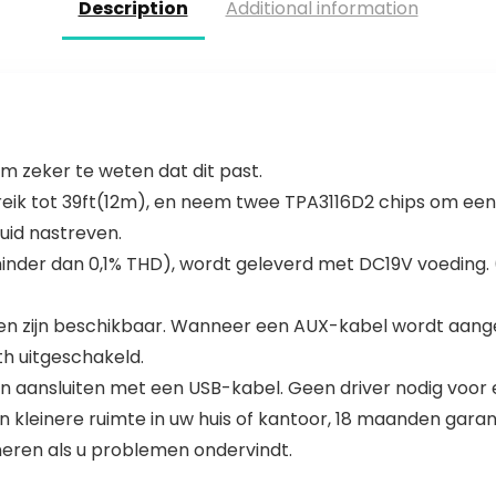
m
Description
Additional information
 zeker te weten dat dit past.
eik tot 39ft(12m), en neem twee TPA3116D2 chips om een 
uid nastreven.
inder dan 0,1% THD), wordt geleverd met DC19V voeding. (
n zijn beschikbaar. Wanneer een AUX-kabel wordt aanges
h uitgeschakeld.
 aansluiten met een USB-kabel. Geen driver nodig voor e
n kleinere ruimte in uw huis of kantoor, 18 maanden gara
neren als u problemen ondervindt.