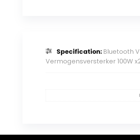
Specification:
Bluetooth V
Vermogensversterker 100W x