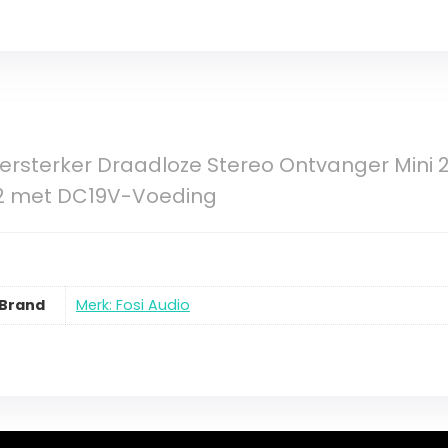
ersterker Draadloze Stereo Ontvanger Mini 2 
2 met DC19V-Voeding
Brand
Merk: Fosi Audio