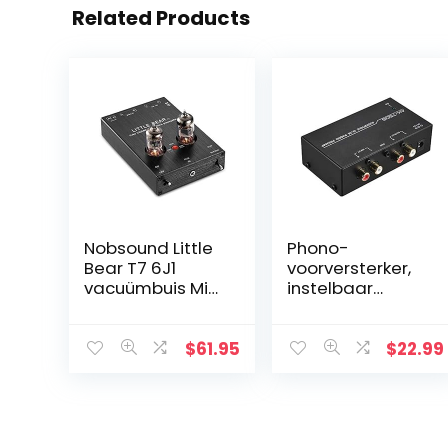
Related Products
Nobsound Little
Phono-
Bear T7 6J1
voorversterker,
vacuümbuis Mini
instelbaar
Phono Stage
volume,
Preamp; RIAA
thuismetalen,
MM platenspeler
voorversterker,
$
61.95
$
22.99
voorversterker;
stereo, zwart,
Hi-Fi stereo
geluidsarm, met
buis…
niveaubediening
…