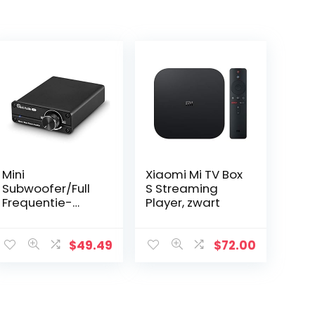
Mini
Xiaomi Mi TV Box
Subwoofer/Full
S Streaming
Frequentie-
Player, zwart
monokanaalver
sterker Mono
Power Amplifier
$
49.49
$
72.00
versterker