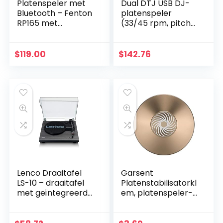
Platenspeler met
Dual DTJ USB DJ-
Bluetooth – Fenton
platenspeler
RP165 met
(33/45 rpm, pitch-
Speakers en
control, magneet-
Stofkap – Hout
pick-upsysteem,
naaldverlichting,
$
119.00
$
142.76
USB) Directe…
Lenco Draaitafel
Garsent
LS-10 – draaitafel
Platenstabilisatorkl
met geïntegreerde
em, platenspeler-
luidsprekers –
aluminium platen-
zwart
gewichtsklem in
premium kwaliteit,