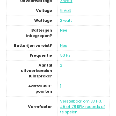
Uitvoerwattage
2 Watt
Voltage
5 Volt
Wattage
2 watt
Batterijen
Nee
inbegrepen?
Batterijen vereist?
Nee
Frequentie
50 Hz
Aantal
2
uitvoerkanalen
luidspreker
Aantal USB-
1
poorten
Verstelbaar om 33 1-3,
Vormfactor
45 of 78 RPM records af
te spelen