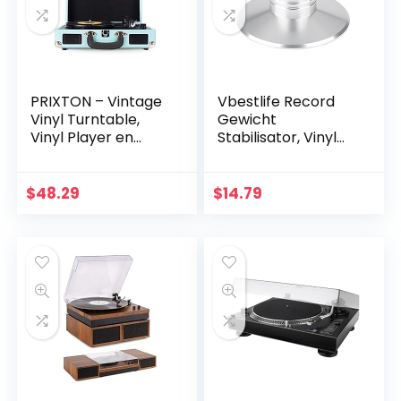
PRIXTON – Vintage
Vbestlife Record
Vinyl Turntable,
Gewicht
Vinyl Player en
Stabilisator, Vinyl
Music Player via
Draaitafel Record
Bluetooth en USB, 2
Clamp Disc
Ingebouwde
Stabilizer
$
48.29
$
14.79
Luidsprekers…
Aluminium
TrillingsReducer
voor LP…