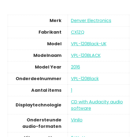
Merk
Denver Electronics
Fabrikant
CX1ZQ
Model
VPL-120Black-UK
Modelnaam
VPL-120BLACK
Model Year
2016
Onderdeelnummer
VPL-120Black
Aantal items
1
CD with Audacity audio
Displaytechnologie
software
Ondersteunde
Vinilo
audio-formaten