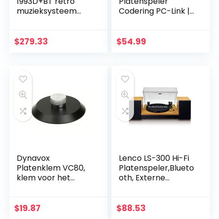
1993D+BT retro
Platenspeler
muzieksysteem
Codering PC-Link |
met DAB-radio en
Vintage Vinyl
platenspeler
Platenspeler met
(DAB+, CD/MP3-
Bluetooth en
$
279.33
$
54.99
speler, cassette,
Ingebouwde
Bluetooth, USB…
Speakers Vinyl…
Dynavox
Lenco LS-300 Hi-Fi
Platenklem VC80,
Platenspeler,Blueto
klem voor het
oth, Externe
vastzetten van de
Luidsprekers 2 X 10
plaat voor vinyl
W RMS,
platenspelers, van
Riemaandrijving,
$
19.87
$
88.53
aluminium, zwart
Autostop, MDF-