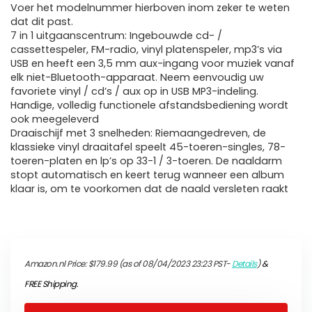
Voer het modelnummer hierboven inom zeker te weten
dat dit past.
7 in 1 uitgaanscentrum: Ingebouwde cd- /
cassettespeler, FM-radio, vinyl platenspeler, mp3’s via
USB en heeft een 3,5 mm aux-ingang voor muziek vanaf
elk niet-Bluetooth-apparaat. Neem eenvoudig uw
favoriete vinyl / cd’s / aux op in USB MP3-indeling.
Handige, volledig functionele afstandsbediening wordt
ook meegeleverd
Draaischijf met 3 snelheden: Riemaangedreven, de
klassieke vinyl draaitafel speelt 45-toeren-singles, 78-
toeren-platen en lp’s op 33-1 / 3-toeren. De naaldarm
stopt automatisch en keert terug wanneer een album
klaar is, om te voorkomen dat de naald versleten raakt
Amazon.nl Price:
$
179.99
(as of 08/04/2023 23:23 PST-
Details
)
&
FREE Shipping
.