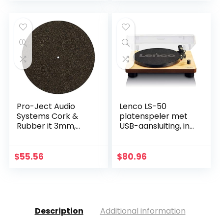
Behuizing…
Pro-Ject Audio
Lenco LS-50
Systems Cork &
platenspeler met
Rubber it 3mm,
USB-aansluiting, in
hoge kwaliteit
houten behuizing
plaat mat van kurk
met ingebouwde
& rubber
luidsprekers en
$
55.56
$
80.96
geïntegreerde…
Description
Additional information