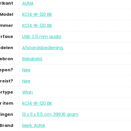
rikant
AUNA
Model
KC14-IR-120 BK
ummer
KC14-IR-120 BK
erface
USB, 3,5 mm audio
delen
Afstandsbediening.
iebron
Bekabeld.
repen?
Nee
reist?
Nee
rtype
Wlan
 item
KC14-IR-120 BK
ingen
13 x 11 x 11.5 cm; 399.16 gram
Brand
Merk: AUNA