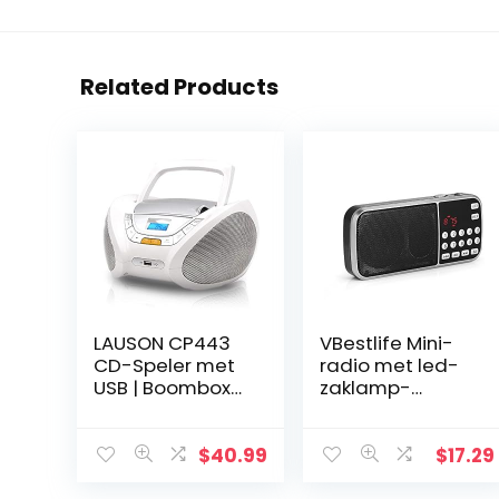
Related Products
LAUSON CP443
VBestlife Mini-
CD-Speler met
radio met led-
USB | Boombox
zaklamp-
Stereosysteem
functie, MP3-U-
CD-Radio
schijf van de
Draagbaare |
muziekspeler-
$
40.99
$
17.29
Kinderradio met
FM TF