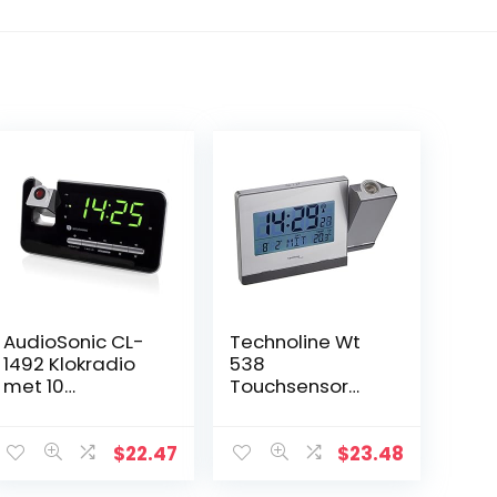
AudioSonic CL-
Technoline Wt
1492 Klokradio
538
met 10
Touchsensor
voorinstellingen
Draadloze
–
Projectiewekker,
projectiewekker,
Plastic, Zilver-
$
22.47
$
23.48
timer- en
Antraciet, 15 X 4