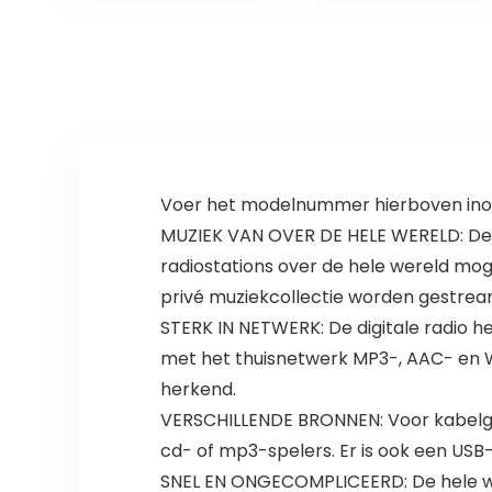
CD en MP3-
Speler USB Port…
Voer het modelnummer hierboven inom
MUZIEK VAN OVER DE HELE WERELD: De d
radiostations over de hele wereld mog
privé muziekcollectie worden gestrea
STERK IN NETWERK: De digitale radio 
met het thuisnetwerk MP3-, AAC- en
herkend.
VERSCHILLENDE BRONNEN: Voor kabelge
cd- of mp3-spelers. Er is ook een USB
SNEL EN ONGECOMPLICEERD: De hele were