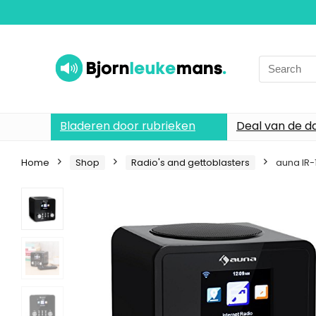
Search
for:
Bladeren door rubrieken
Deal van de d
Home
Shop
Radio's and gettoblasters
auna IR-