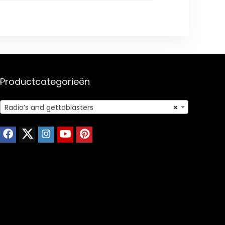
Productcategorieën
Radio’s and gettoblasters
×