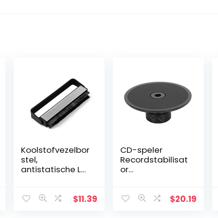
Koolstofvezelbor
CD-speler
stel,
Recordstabilisat
antistatische LP
or
Vinyl Record
Vinylplaatklem
Koolstofvezelrei
Lichtgewicht
nigingsborstel,
Schijfstabilisator
$
11.39
$
20.19
stofverwijderaar
voor Gebruik van