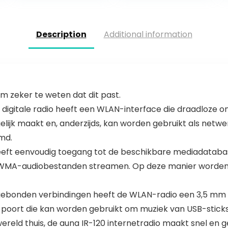
, voor telefoon…
Muziekspeler(zw
art)
Description
Additional information
 zeker te weten dat dit past.
igitale radio heeft een WLAN-interface die draadloze o
elijk maakt en, anderzijds, kan worden gebruikt als netw
md.
heeft eenvoudig toegang tot de beschikbare mediadatabas
 WMA-audiobestanden streamen. Op deze manier worden
bonden verbindingen heeft de WLAN-radio een 3,5 mm A
-poort die kan worden gebruikt om muziek van USB-sticks 
ld thuis, de auna IR-120 internetradio maakt snel en g