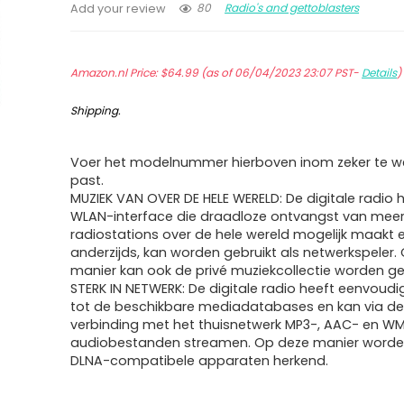
80
Radio's and gettoblasters
Add your review
Amazon.nl Price:
$
64.99
(as of 06/04/2023 23:07 PST-
Details
Shipping
.
Voer het modelnummer hierboven inom zeker te we
past.
MUZIEK VAN OVER DE HELE WERELD: De digitale radio 
WLAN-interface die draadloze ontvangst van meer
radiostations over de hele wereld mogelijk maakt e
anderzijds, kan worden gebruikt als netwerkspeler.
manier kan ook de privé muziekcollectie worden g
STERK IN NETWERK: De digitale radio heeft eenvoud
tot de beschikbare mediadatabases en kan via de
verbinding met het thuisnetwerk MP3-, AAC- en W
audiobestanden streamen. Op deze manier worden
DLNA-compatibele apparaten herkend.