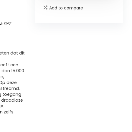
Add to compare
)
&
FREE
ten dat dit
heeft een
 dan 15.000
n,
 Op deze
estreamd.
ig toegang
 draadloze
MA-
 zelfs