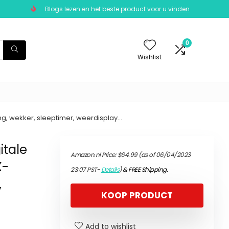
Blogs lezen en het beste product voor u vinden
0
Wishlist
ing, wekker, sleeptimer, weerdisplay…
itale
Amazon.nl Price:
$
64.99
(as of 06/04/2023
X-
23:07 PST-
Details
)
&
FREE Shipping
.
,
KOOP PRODUCT
Add to wishlist