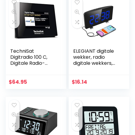
TechniSat
ELEGIANT digitale
Digitradio 100 C,
wekker, radio
Digitale Radio-
digitale wekkers,
Adapter Voor
LED-display,
Uitbreiding Van
automatische
HiFi-Installaties En
dimmer, 4
$
64.95
$
16.14
AV-Ontvangers,
helderheid, dubbel
FM/DAB…
alarm, 12/24…