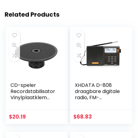
Related Products
CD-speler
XHDATA D-808
Recordstabilisator
draagbare digitale
Vinylplaatklem
radio, FM-
Lichtgewicht
stereo/KW/MW/LW
Schijfstabilisator
SSB RDS Air Band
voor Gebruik van
multi-band radio
$
20.19
$
68.83
Muziekspeler(zwart
luidspreker met
)
LCD-scherm…