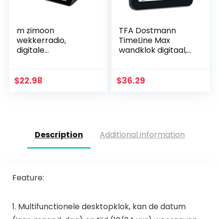
m zimoon
TFA Dostmann
wekkerradio,
TimeLine Max
digitale
wandklok digitaal,
wekkerradio FM-
60.4512.01,
klok op het lichtnet
radiogestuurd, met
met dubbele USB,
datum en werkdag,
$
22.98
$
36.29
temperatuurweerg
gemakkelijk te
ave, dubbele
lezen, (L…
alarmen…
Description
Additional information
Feature:
1. Multifunctionele desktopklok, kan de datum