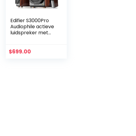
Edifier S3000Pro
Audiophile actieve
luidspreker met
Bluetooth 5.0,
aptX-technologie,
USB-audio,
$
699.00
planaremtweeter
en 6,5…