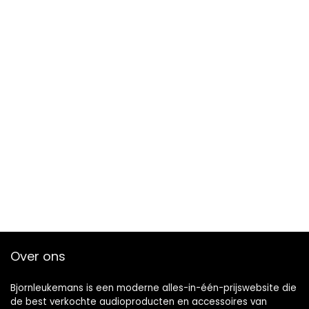
Over ons
Bjornleukemans is een moderne alles-in-één-prijswebsite die
de best verkochte audioproducten en accessoires van