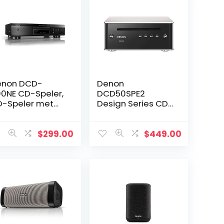
enon DCD-
Denon
0NE CD-Speler,
DCD50SPE2
-Speler met
Design Series CD-
32 Processing,
speler (192 kHz/32
re Direct-
bits converter,
dus, CD en CD-
OLED-display,
$
299.00
$
449.00
RW, MP3, WMA,
analoge/coaxiale
Fi-
digitale uitgang…
omponenten…