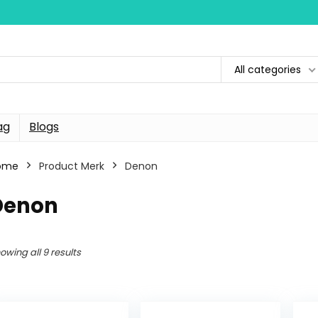
All categories
ag
Blogs
ome
Product Merk
Denon
Denon
owing all 9 results