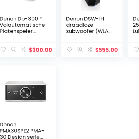
Denon Dp-300 F
Denon DSW-1H
De
Volautomatische
draadloze
25
Platenspeler
subwoofer (WLAN,
Lu
(Riemaandrijving,
HEOS, 2 x 5,25 inch
Geïntegreerde
drivers, klasse D-
Voorversterker,
versterking, app-
$
300.00
$
555.00
Volautomatisch)
besturing)
Zwart
Denon
PMA30SPE2 PMA-
30 Design serie