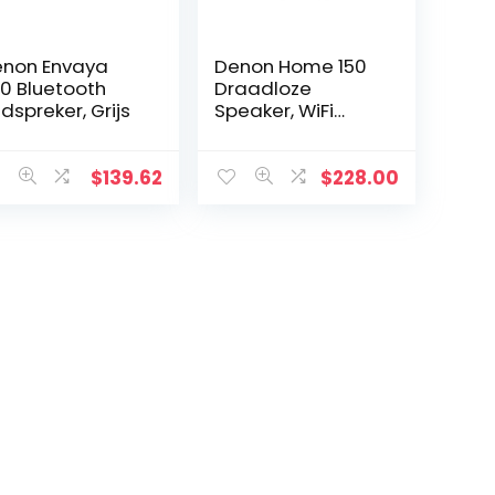
non Envaya
Denon Home 150
0 Bluetooth
Draadloze
idspreker, Grijs
Speaker, WiFi
Speaker with
Bluetooth, Hi-Fi,
Airplay 2 & Siri,
$
139.62
$
228.00
Muziek Streamen,
HEOS Built-In…