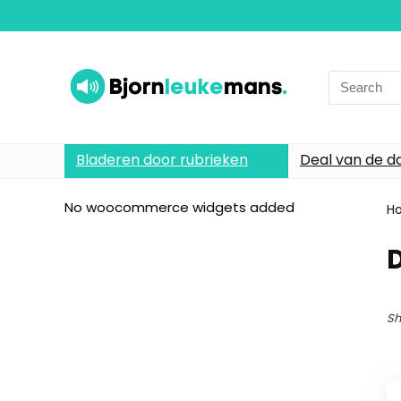
Search
for:
Bladeren door rubrieken
Deal van de d
No woocommerce widgets added
H
Sh