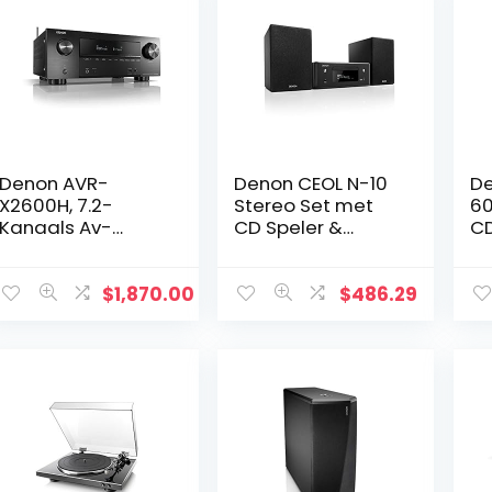
Denon AVR-
Denon CEOL N-10
D
X2600H, 7.2-
Stereo Set met
60
Kanaals Av-
CD Speler &
CD
Receiver, Hifi
Radio, Microset
AL
Versterker, Alexa
met Bluetooth,
Pu
Compatibel, 8
WiFi, Airplay 2,
Mo
$
1,870.00
$
486.29
HDMIi-Ingangen
Muziek Streamen,
R/
En 2 Uitgangen,
HEOS…
Hi
Bluetooth…
C