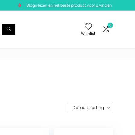
Blogs lezen en het beste product voor u vinden
0
Wishlist
Default sorting