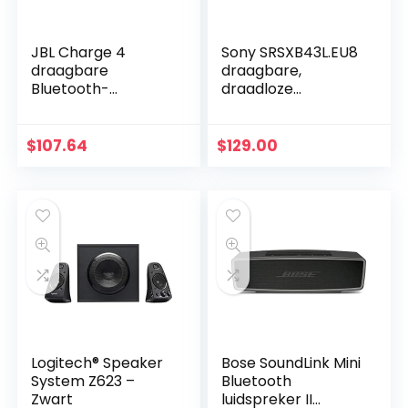
JBL Charge 4
Sony SRSXB43L.EU8
draagbare
draagbare,
Bluetooth-
draadloze
luidspreker en
bluetooth-
powerbank met
luidspreker
oplaadbare batterij
(meerkleurige
$
107.64
$
129.00
voor meer
lichtbalk,
apparaten,
luidsprekerverlichti
waterdicht, zwart
ng…
Logitech® Speaker
Bose SoundLink Mini
System Z623 –
Bluetooth
Zwart
luidspreker II