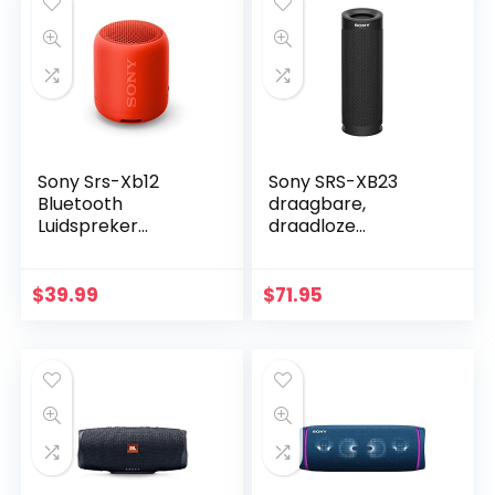
Sony Srs-Xb12
Sony SRS-XB23
Bluetooth
draagbare,
Luidspreker
draadloze
(Draagbaar,
Bluetooth
Draadloos, Extra
luidspreker (12 uur
Bas,
batterijduur,
$
39.99
$
71.95
Waterafstotend)
waterafstotend,
Rood
extra bas), zwart