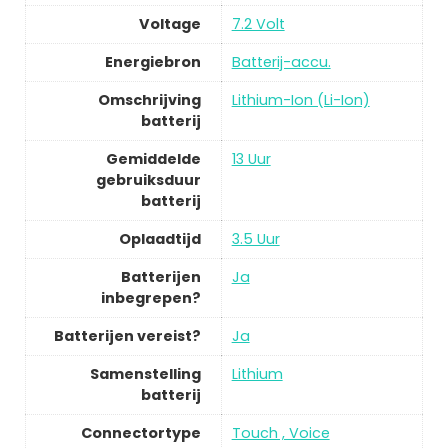
Voltage
7.2 Volt
Energiebron
Batterij-accu.
Omschrijving
Lithium-Ion (Li-Ion)
batterij
Gemiddelde
13 Uur
gebruiksduur
batterij
Oplaadtijd
3.5 Uur
Batterijen
Ja
inbegrepen?
Batterijen vereist?
Ja
Samenstelling
Lithium
batterij
Connectortype
Touch , Voice