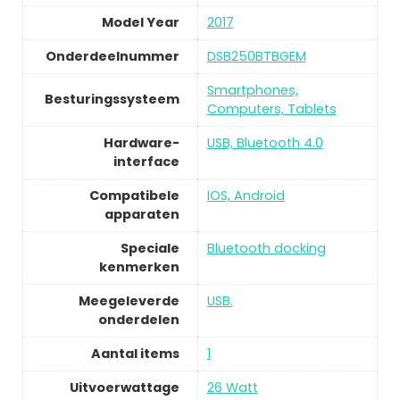
Model Year
2017
Onderdeelnummer
DSB250BTBGEM
Smartphones,
Besturingssysteem
Computers, Tablets
Hardware-
USB, Bluetooth 4.0
interface
Compatibele
IOS, Android
apparaten
Speciale
Bluetooth docking
kenmerken
Meegeleverde
USB.
onderdelen
Aantal items
1
Uitvoerwattage
26 Watt