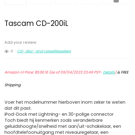
Tascam CD-200iL
Add your review
11
Cd- disc- and cassettespelers
Amazon.nl Price:
$
538.16
(as of 09/04/2023 23:49 PST-
Details
)
&
FREE
Shipping
.
Voer het modelnummer hierboven inom zeker te weten
dat dit past.
iPod-Dock met Lightning- en 30-polige connector
Toch biedt hij kenmerken zoals veranderbare
geluidshoogte/snelheid met aan/uit-schakelaar, een
hoofdtelefoonuitgang met niveauregelaar, een