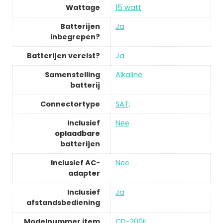
Wattage
15 watt
Batterijen
Ja
inbegrepen?
Batterijen vereist?
Ja
Samenstelling
Alkaline
batterij
Connectortype
SAT;
Inclusief
Nee
oplaadbare
batterijen
Inclusief AC-
Nee
adapter
Inclusief
Ja
afstandsbediening
Modelnummer item
CD-200iL