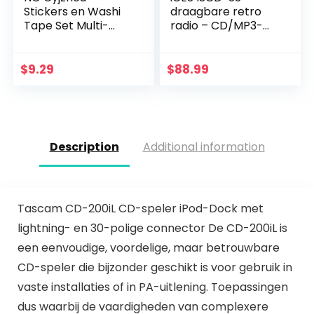
Stickers en Washi
draagbare retro
Tape Set Multi-
radio – CD/MP3-
Patroon
speler – 20
Decoratieve Washi
titelgeheugens –
Tape Decoratieve
FM-radio – USB-
$
9.29
$
88.99
Tape Plakboek
weergave – 3,5
Schattig Kat…
mm…
Description
Additional information
Tascam CD-200iL CD-speler iPod-Dock met
lightning- en 30-polige connector De CD-200iL is
een eenvoudige, voordelige, maar betrouwbare
CD-speler die bijzonder geschikt is voor gebruik in
vaste installaties of in PA-uitlening. Toepassingen
dus waarbij de vaardigheden van complexere