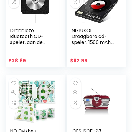
Draadloze
NIXIUKOL
Bluetooth CD-
Draagbare cd-
speler, aan de
speler, 1500 mAh,
muur gemonteerde
persoonlijke
draagbare CD-
oplaadbare MP3-
muziekspeler,
cd-speler met
$
28.69
$
62.99
afstandsbediening,
dubbele 3,5 mm
HiFi…
hoofdtelefoon,
bus…
NO Cyjzheu
iCES ISCD-33