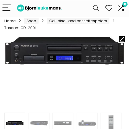
0
Home
Shop
Cd- disc- and cassettespelers
Tascam CD-200iL