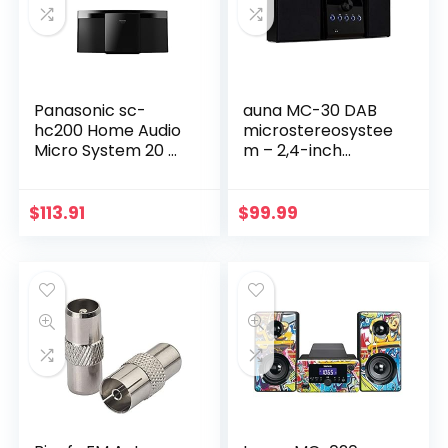
Panasonic sc-
auna MC-30 DAB
hc200 Home Audio
microstereosystee
Micro System 20 W
m – 2,4-inch
Zwart/Wit
kleurendisplay, 2-
weg luidsprekerset,
cd-speler, 20 watt
$
113.91
$
99.99
max. DAB + tuner,
FM PLL, Bluetooth,
AUX,
afstandsbediening,
zwart