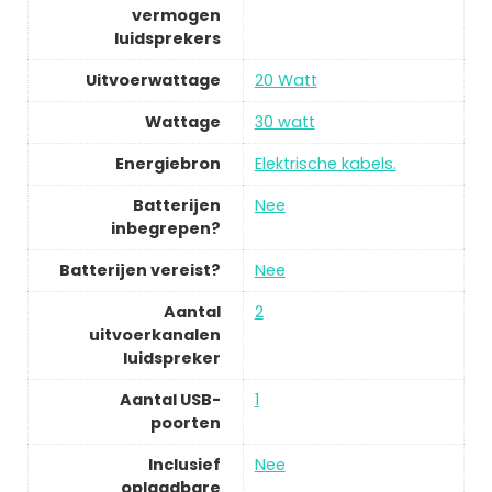
vermogen
luidsprekers
Uitvoerwattage
20 Watt
Wattage
30 watt
Energiebron
Elektrische kabels.
Batterijen
Nee
inbegrepen?
Batterijen vereist?
Nee
Aantal
2
uitvoerkanalen
luidspreker
Aantal USB-
1
poorten
Inclusief
Nee
oplaadbare