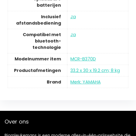
batterijen
Inclusief
Ja
afstandsbediening
Compatibel met
Ja
bluetooth-
technologie
Modelnummer item
MCR-B370D
Productafmetingen
33.2 x 30 x 19.2 cm; 8 kg
Brand
Merk: YAMAHA
Over ons
Bjornleukemans is een moderne alles-in-één-prijswebsite die