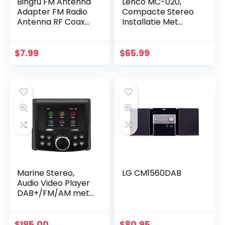
Bingfu FM Antenna
Lenco MC-020,
Adapter FM Radio
Compacte Stereo
Antenna RF Coax
Installatie Met
Cable Lead 75ohm
Bluetooth, USB En
TV Type Adaptor
Fm-Radio
Male to Female 2
(Wekfunctie, USB-
$
7.99
$
65.99
kit for Yamaha
Oplader, Aux…
JVC…
Marine Stereo,
LG CM1560DAB
Audio Video Player
DAB+/FM/AM met
Bluetooth
Streaming, voor
jacht, boot, UTV,
$
195.00
$
80.95