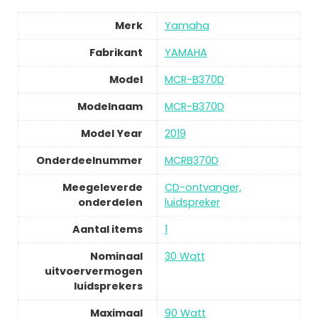
Merk
Yamaha
Fabrikant
YAMAHA
Model
MCR-B370D
Modelnaam
MCR-B370D
Model Year
2019
Onderdeelnummer
MCRB370D
Meegeleverde
CD-ontvanger,
onderdelen
luidspreker
Aantal items
1
Nominaal
30 Watt
uitvoervermogen
luidsprekers
Maximaal
90 Watt