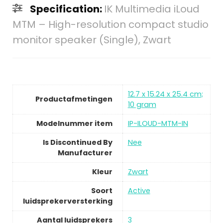
Specification:
IK Multimedia iLoud
MTM – High-resolution compact studio
monitor speaker (Single), Zwart
12.7 x 15.24 x 25.4 cm;
Productafmetingen
10 gram
Modelnummer item
IP-ILOUD-MTM-IN
Is Discontinued By
Nee
Manufacturer
Kleur
Zwart
Soort
Active
luidsprekerversterking
Aantal luidsprekers
3