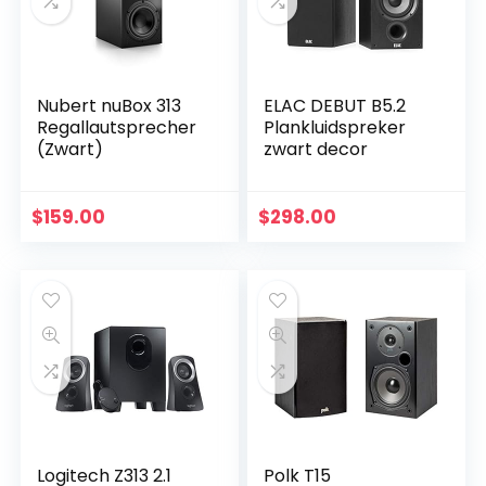
Nubert nuBox 313
ELAC DEBUT B5.2
Regallautsprecher
Plankluidspreker
(Zwart)
zwart decor
$
159.00
$
298.00
Logitech Z313 2.1
Polk T15