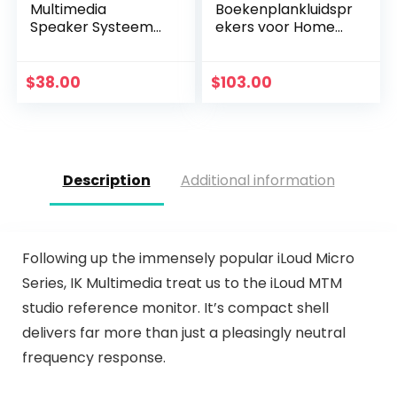
Multimedia
Boekenplankluidspr
Speaker Systeem
ekers voor Home
met Subwoofer, Full
Cinema en Muziek,
Range Audio, 50
Set van 2,
Watt
Stereoluidsprekers
$
38.00
$
103.00
Piekvermogen,
voor de
Diepe Bas, 3.5 mm…
Boekenplank…
Description
Additional information
Following up the immensely popular iLoud Micro
Series, IK Multimedia treat us to the iLoud MTM
studio reference monitor. It’s compact shell
delivers far more than just a pleasingly neutral
frequency response.