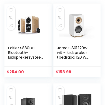
Edifier S880DB
Jamo S 801 120W
Bluetooth-
wit – luidspreker
luidsprekersystee
(bedraad, 120 W,
m hout/wit
76-26000 Hz, 8
Ohm, wit)
$
264.00
$
158.99