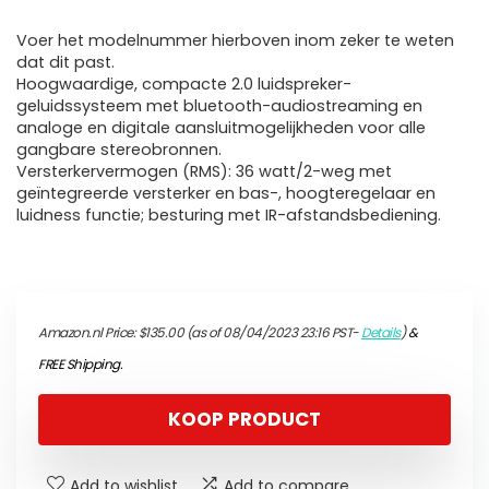
Voer het modelnummer hierboven inom zeker te weten
dat dit past.
Hoogwaardige, compacte 2.0 luidspreker-
geluidssysteem met bluetooth-audiostreaming en
analoge en digitale aansluitmogelijkheden voor alle
gangbare stereobronnen.
Versterkervermogen (RMS): 36 watt/2-weg met
geïntegreerde versterker en bas-, hoogteregelaar en
luidness functie; besturing met IR-afstandsbediening.
Amazon.nl Price:
$
135.00
(as of 08/04/2023 23:16 PST-
Details
)
&
FREE Shipping
.
KOOP PRODUCT
Add to wishlist
Add to compare