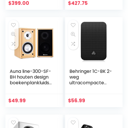
analoge versterker
$
399.00
$
427.75
| aptX HD
Bluetooth…
Auna line-300-SF-
Behringer 1C-BK 2-
BH houten design
weg
boekenplankluidsp
ultracompacte
rekers 2-weg
monitorluidspreker,
home cinema hifi
zwart
boxen paar (35W
$
49.99
$
56.99
RMS, passief…