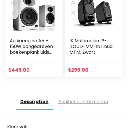
Audioengine A5 +
IK Multimedia IP-
150W aangedreven
ILOUD-MM-IN iLoud
boekenplankluidsp
MTM, Zwart
rekers |
Ingebouwde
analoge versterker
$
449.00
$
299.00
|
Afstandsbediening
| RCA- en…
Description
Additional information
Kleur:
wit