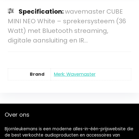
Specification:
wavemaster CUBE
MINI NEO White – sprekersysteem (36
Watt) met Bluetooth streaming,
digitale aansluiting en IR…
Brand
Merk: Wavemaster
Over ons
Bjornleukemans is een moderne alles-in-één-prijswebsite die
de best verkochte audioproducten en accessoires van