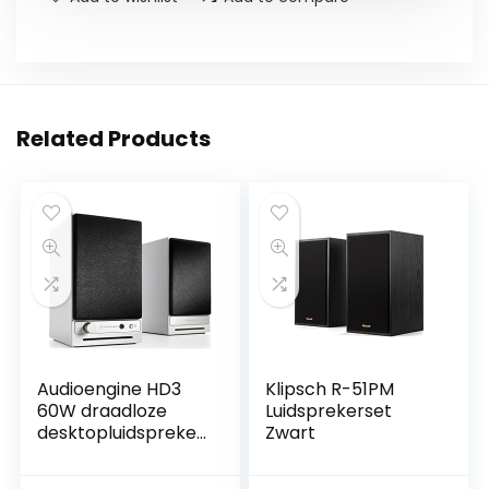
Related Products
Audioengine HD3
Klipsch R-51PM
60W draadloze
Luidsprekerset
desktopluidspreker
Zwart
s | Ingebouwde USB
24-bit DAC &