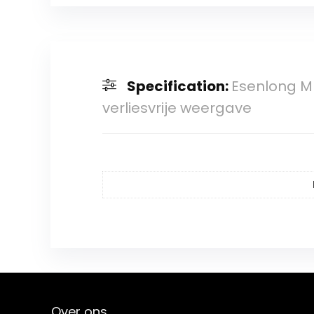
Specification:
Esenlong M
verliesvrije weergave
Over ons