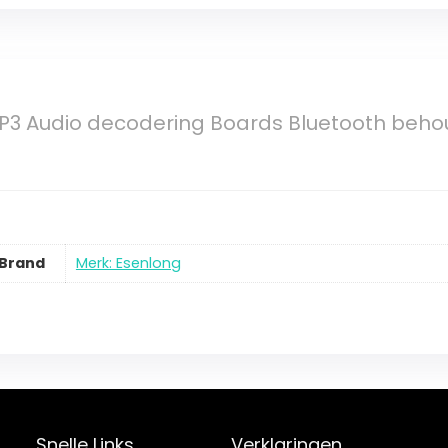
P3 Audio decodering Boards Bluetooth beho
Brand
Merk: Esenlong
Snelle Links
Verklaringen