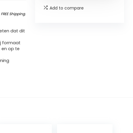
Add to compare
&
FREE Shipping
.
ten dat dit
ij formaat
n en op te
uning