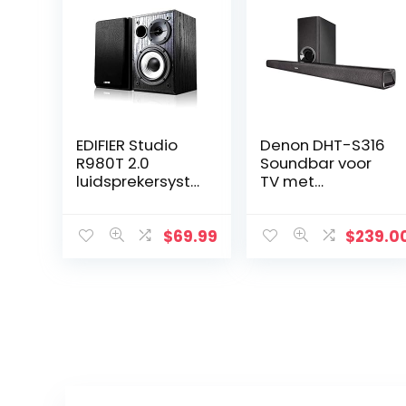
EDIFIER Studio
Denon DHT-S316
R980T 2.0
Soundbar voor
luidsprekersyste
TV met
em (24 watt)
Draadloze
Subwoofer,
Surround Sound,
$
69.99
$
239.0
Dolby Digital,
DTS-
decodering,
Bluetooth, HDMI…