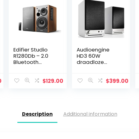
Edifier Studio
Audioengine
R1280Db – 2.0
HD3 60W
Bluetooth
draadloze
Luidsprekersyste
desktopluidspre
em (42 Watt)
kers |
Met Infrarood
Ingebouwde USB
0
$
129.00
$
399.00
Afstandsbedieni
24-bit DAC &
ng – Perfect
analoge
Voor Tv…
versterker | aptX
HD Bluetooth…
Description
Additional information