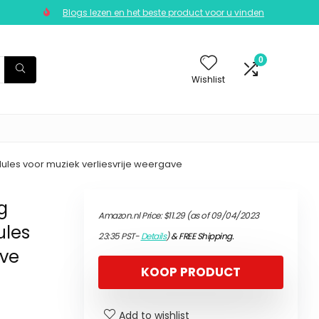
Blogs lezen en het beste product voor u vinden
0
Wishlist
les voor muziek verliesvrije weergave
g
Amazon.nl Price:
$
11.29
(as of 09/04/2023
ules
23:35 PST-
Details
)
&
FREE Shipping
.
ave
KOOP PRODUCT
Add to wishlist