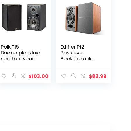
Polk T15
Edifier P12
Boekenplankluid
Passieve
sprekers voor
Boekenplank
Home Cinema
Luidsprekers –
en Muziek, Set
2-weg
van 2,
luidsprekers met
$
103.00
$
83.99
Stereoluidsprek
ingebouwde
ers voor de
muurmontageb
Boekenplank…
eugel –
Houtkleur –
Paar…