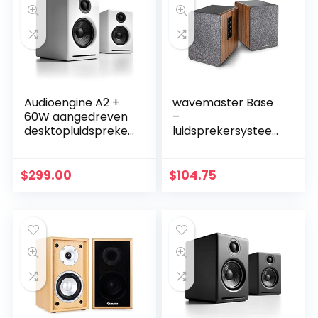
Audioengine A2 +
wavemaster Base
60W aangedreven
–
desktopluidspreker
luidsprekersystee
s | Ingebouwde
m met rekfunctie
DAC & analoge
(30 watt) met
versterker |
bluetooth
$
299.00
$
104.75
Directe USB-
streaming en
verbinding, 3,5…
hoofdtelefoonuitga
ng, actieve…