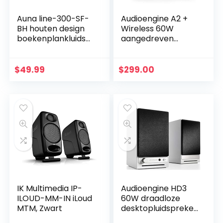
Auna line-300-SF-
Audioengine A2 +
BH houten design
Wireless 60W
boekenplankluidsp
aangedreven
rekers 2-weg
desktop
home cinema hifi
luidsprekers |
boxen paar (35W
Ingebouwde 24Bit
$
49.99
$
299.00
RMS, passief…
DAC & versterker |
Bluetooth aptX…
IK Multimedia IP-
Audioengine HD3
ILOUD-MM-IN iLoud
60W draadloze
MTM, Zwart
desktopluidspreker
s | Ingebouwde USB