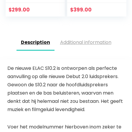
24-bit DAC &
analoge versterker
$
299.00
$
399.00
| aptX HD
Bluetooth…
Description
Additional information
De nieuwe ELAC S10.2 is ontworpen als perfecte
aanvulling op alle nieuwe Debut 2.0 luidsprekers.
Gewoon de S10.2 naar de hoofdluidsprekers
plaatsen en de bas beluisteren, waarvan men
denkt dat hij helemaal niet zou bestaan. Het geeft
muziek en filmgeluid levendigheid.
Voer het modelnummer hierboven inom zeker te