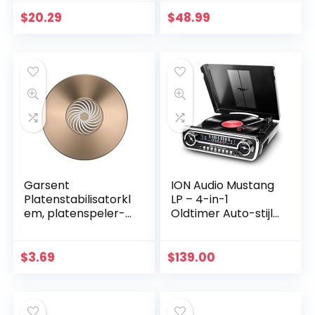
Record Stabilizer
reproductiekoffer
Clamp met
van Vinyl |
$
20.29
$
48.99
Waterpas voor LP
33/45/78
Vinyl…
Drievoudige
Platenspeler met…
Garsent
ION Audio Mustang
Platenstabilisatorkl
LP – 4-in-1
em, platenspeler-
Oldtimer Auto-stijl
aluminium platen-
Music Center met
gewichtsklem in
Draaitafel, Radio,
premium kwaliteit,
USB en Aux-
$
3.69
$
139.00
goud
ingangen, Plus…