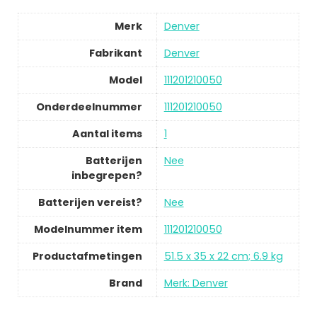
Merk
Denver
Fabrikant
Denver
Model
111201210050
Onderdeelnummer
111201210050
Aantal items
1
Batterijen
Nee
inbegrepen?
Batterijen vereist?
Nee
Modelnummer item
111201210050
Productafmetingen
51.5 x 35 x 22 cm; 6.9 kg
Brand
Merk: Denver