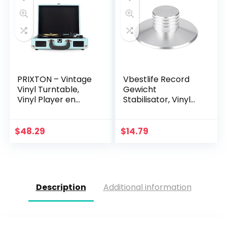
PRIXTON – Vintage
Vbestlife Record
Vinyl Turntable,
Gewicht
Vinyl Player en
Stabilisator, Vinyl
Music Player via
Draaitafel Record
Bluetooth en USB, 2
Clamp Disc
Ingebouwde
Stabilizer
$
48.29
$
14.79
Luidsprekers…
Aluminium
TrillingsReducer
voor LP…
Description
Additional information