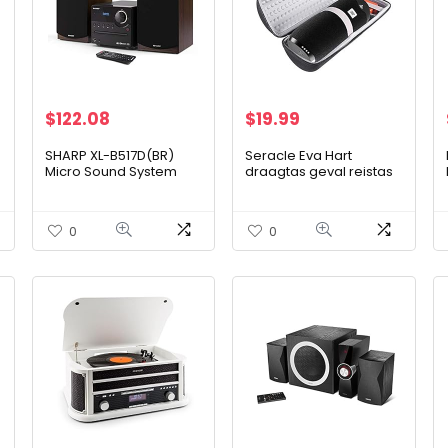
$
122.08
$
19.99
SHARP XL-B517D(BR)
Seracle Eva Hart
Micro Sound System
draagtas geval reistas
Stereo met DAB, DAB+,
draagtas dragen
FM, Bluetooth, CD-MP3,
opslag tas voor JBL LINK
USB-weergave, houten
20 PC-luidspreker
0
0
luidspreker en…