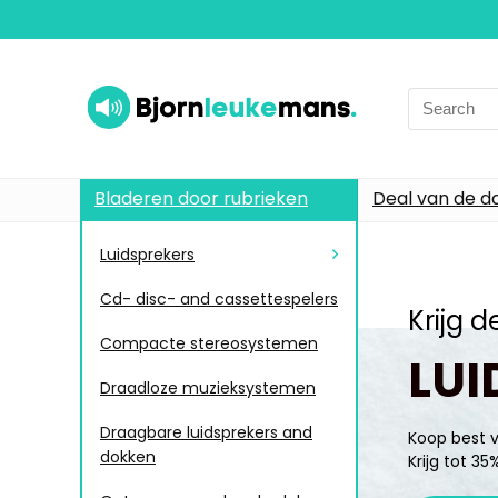
Bladeren door rubrieken
Deal van de d
Luidsprekers
Cd- disc- and cassettespelers
Krijg 
Compacte stereosystemen
LUI
Draadloze muzieksystemen
Draagbare luidsprekers and
Koop best 
dokken
Krijg tot 3