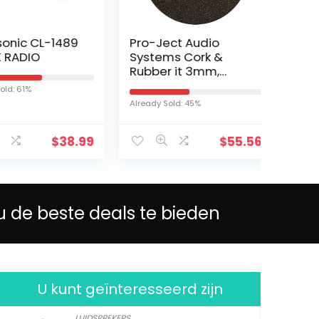
ic CL-1489
Pro-Ject Audio
Fenton
DIO
Systems Cork &
Platen
Rubber it 3mm,
Koffer
hoge kwaliteit plaat
Ingeb
61%
mat van kurk &
Speake
Already Sold: 45%
Already S
rubber
en USB
$
38.99
$
55.56
u de beste deals te bieden
U kunt geïnteresseerd zijn
LUIDSPREKERS