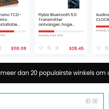
no TCD-
Flybiz Bluetooth 5.0
Audioson
o
Transmitter
CLOCK RA
llatie
ontvanger, hoge
fel –
reikwijdte,
Already Sold: 
cd-
bluetooth-adapter,
Already Sold: 35%
etooth
2-in-1
/FM-
zenderontvanger,
$
110.09
$
28.45
aptX Low Latency…
 meer dan 20 populairste winkels om 