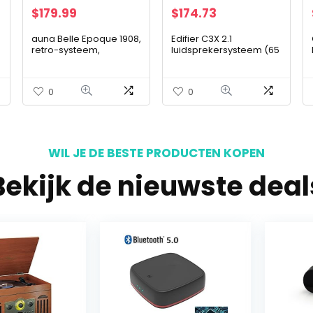
$
179.99
$
174.73
auna Belle Epoque 1908,
Edifier C3X 2.1
retro-systeem,
luidsprekersysteem (65
platenspeler, stereo-
Watt) met infrarood
installatie, digitale
afstandsbediening,
radio, DAB +,
audio-weergave van
0
0
platenspeler,
USB en SD-kaart zwart
radiotuner…
WIL JE DE BESTE PRODUCTEN KOPEN
Bekijk de nieuwste deal