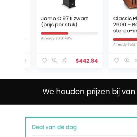
Jamo C 97 II zwart
Classic Pho
 30
(prijs per stuk)
2600 – Retr
ant
stereo-insta
met draaita
Already Sold: 48%
cassette – 
Already Sold: 73%
met
speler – Blu
en USB – AM
$
6.59
$
442.84
s
radio…
We houden prijzen bij van
Deal van de dag