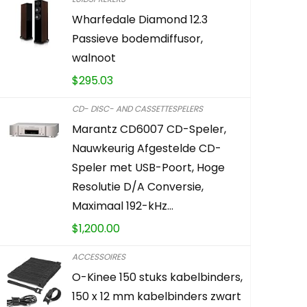
Wharfedale Diamond 12.3
Edifier C3
Passieve bodemdiffusor,
(65 Watt) 
walnoot
afstandsb
$
295.03
weergave 
zwart
CD- DISC- AND CASSETTESPELERS
Marantz CD6007 CD-Speler,
$
174.73
Nauwkeurig Afgestelde CD-
Speler met USB-Poort, Hoge
Already Sold:
Resolutie D/A Conversie,
Maximaal 192-kHz…
$
1,200.00
Haast je! Aan
ACCESSOIRES
0
1
O-Kinee 150 stuks kabelbinders,
150 x 12 mm kabelbinders zwart