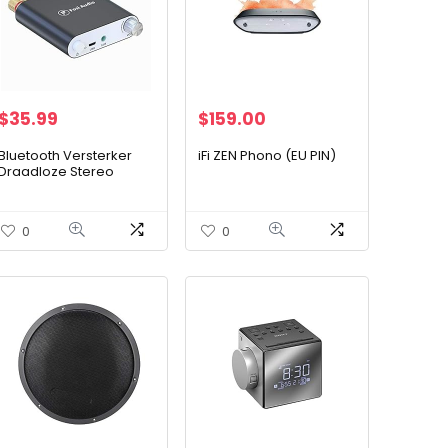
$
35.99
$
159.00
Bluetooth Versterker
iFi ZEN Phono (EU PIN)
Draadloze Stereo
Ontvanger Mini 2 CH Hi-
Fi Digitale
Vermogensversterker
0
0
100W x2 met DC19V-
Voeding