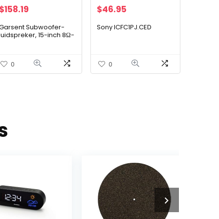
$
158.19
$
46.95
Garsent Subwoofer-
Sony ICFC1PJ.CED
luidspreker, 15-inch 8Ω-
breedbandluidspreker
HiFi-audio-bas-
subwoofer-luidspreker.
0
0
s