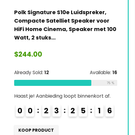
Polk Signature S10e Luidspreker,
Compacte Satelliet Speaker voor
HiFi Home Cinema, Speaker met 100
Watt, 2 stuks…
$
244.00
Already Sold:
12
Available:
16
75 %
Haast je! Aanbieding loopt binnenkort af.
0
0
2
3
2
5
1
4
5
KOOP PRODUCT