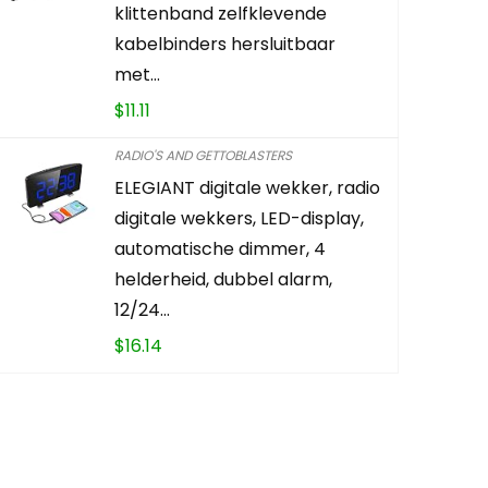
klittenband zelfklevende
KOOP PRO
kabelbinders hersluitbaar
met…
$
11.11
RADIO'S AND GETTOBLASTERS
ELEGIANT digitale wekker, radio
digitale wekkers, LED-display,
automatische dimmer, 4
helderheid, dubbel alarm,
12/24…
$
16.14