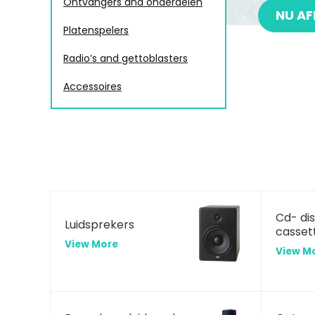
Ontvangers and onderdelen
NU AF
Platenspelers
Radio’s and gettoblasters
Accessoires
Cd- di
Luidsprekers
casset
View More
View M