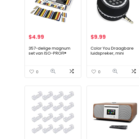
$
4.99
$
9.99
357-delige magnum
Color You Draagbare
set van ISO-PROFI®
luidspreker, mini
krimpkousen
mobiele telefoon
assortiment in zak
luidspreker met 3,5 mm
gemêleerd
AUX-audio-interface in
0
0
heldere bas-micro…