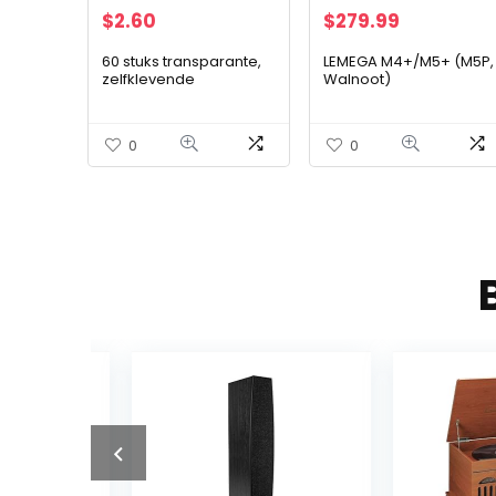
$
2.60
$
279.99
60 stuks transparante,
LEMEGA M4+/M5+ (M5P,
zelfklevende
Walnoot)
kabelklemmen,
duurzaam te monteren,
rond, plastic, organizers
0
0
voor kabels, voor…