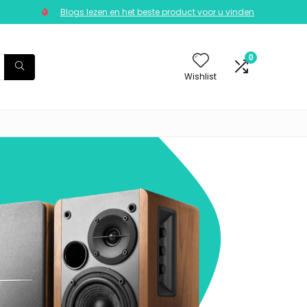
Blogs lezen en het beste product voor u vinden
0
Wishlist