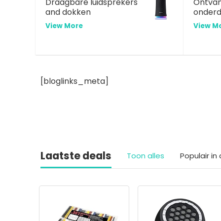
Draagbare luidsprekers
Ontvan
and dokken
onderd
View More
View M
[bloglinks_meta]
Laatste deals
Toon alles
Populair i