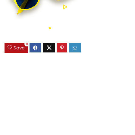
0
Save