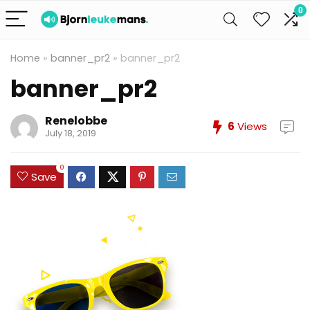
0
Home
»
banner_pr2
»
banner_pr2
banner_pr2
Renelobbe
6
Views
July 18, 2019
0
Save