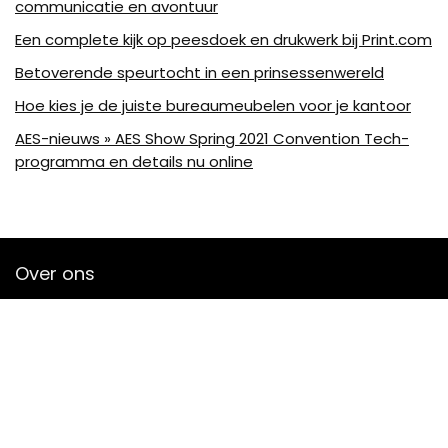
communicatie en avontuur
Een complete kijk op peesdoek en drukwerk bij Print.com
Betoverende speurtocht in een prinsessenwereld
Hoe kies je de juiste bureaumeubelen voor je kantoor
AES-nieuws » AES Show Spring 2021 Convention Tech-
programma en details nu online
Over ons
Bjornleukemans is een moderne alles-in-één-prijswebsite die
de best verkochte audioproducten en accessoires van
amazon biedt en je op de hoogte houdt via nieuw
toegevoegde op audio gebaseerde artikelen. Alle
afbeeldingen zijn auteursrechtelijk beschermd door hun
respectievelijke eigenaren. Alle geciteerde inhoud is afgeleid
van hun respectievelijke bronnen.