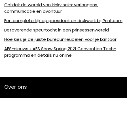
Ontdek de wereld van kinky seks: verlangens,
communicatie en avontuur
Een complete kijk op peesdoek en drukwerk bij Print.com
Betoverende speurtocht in een prinsessenwereld
Hoe kies je de juiste bureaumeubelen voor je kantoor
AES-nieuws » AES Show Spring 2021 Convention Tech-
programma en details nu online
Over ons
Bjornleukemans is een moderne alles-in-één-prijswebsite die
de best verkochte audioproducten en accessoires van
amazon biedt en je op de hoogte houdt via nieuw
toegevoegde op audio gebaseerde artikelen. Alle
afbeeldingen zijn auteursrechtelijk beschermd door hun