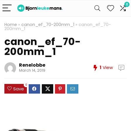
0
Home
»
canon_ef_70-200mm_1
»
canon_ef_70-
200mm_1
canon_ef_70-
200mm_1
Renelobbe
1
View
March 14, 2019
0
Save