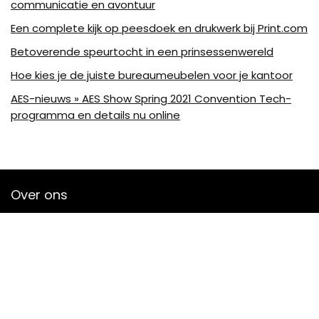
communicatie en avontuur
Een complete kijk op peesdoek en drukwerk bij Print.com
Betoverende speurtocht in een prinsessenwereld
Hoe kies je de juiste bureaumeubelen voor je kantoor
AES-nieuws » AES Show Spring 2021 Convention Tech-
programma en details nu online
Over ons
Bjornleukemans is een moderne alles-in-één-prijswebsite die
de best verkochte audioproducten en accessoires van
amazon biedt en je op de hoogte houdt via nieuw
toegevoegde op audio gebaseerde artikelen. Alle
afbeeldingen zijn auteursrechtelijk beschermd door hun
respectievelijke eigenaren. Alle geciteerde inhoud is afgeleid
van hun respectievelijke bronnen.