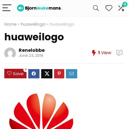
0
Home
»
huaweilogo
»
huaweilogo
huaweilogo
Renelobbe
1
View
June 23, 2019
0
Save