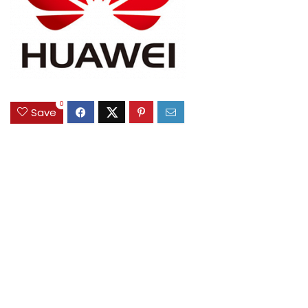
0
Save