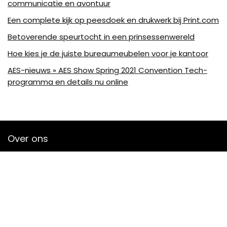
communicatie en avontuur
Een complete kijk op peesdoek en drukwerk bij Print.com
Betoverende speurtocht in een prinsessenwereld
Hoe kies je de juiste bureaumeubelen voor je kantoor
AES-nieuws » AES Show Spring 2021 Convention Tech-
programma en details nu online
Over ons
Bjornleukemans is een moderne alles-in-één-prijswebsite die
de best verkochte audioproducten en accessoires van
amazon biedt en je op de hoogte houdt via nieuw
toegevoegde op audio gebaseerde artikelen. Alle
afbeeldingen zijn auteursrechtelijk beschermd door hun
respectievelijke eigenaren. Alle geciteerde inhoud is afgeleid
van hun respectievelijke bronnen.