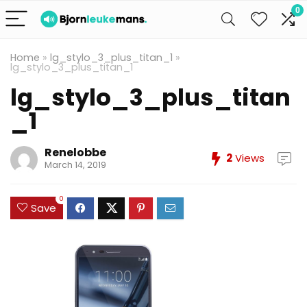
0
Home
»
lg_stylo_3_plus_titan_1
»
lg_stylo_3_plus_titan_1
lg_stylo_3_plus_titan
_1
Renelobbe
2
Views
March 14, 2019
0
Save