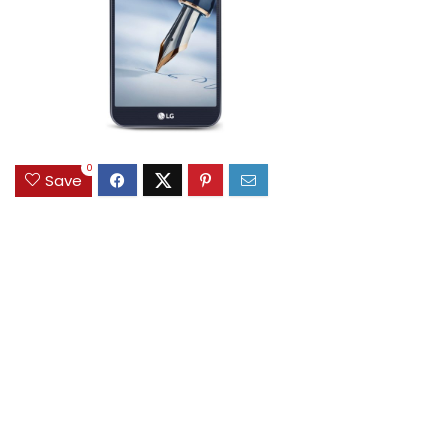
0
Save