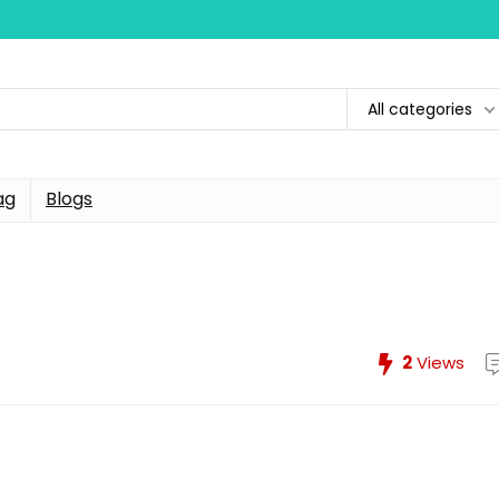
All categories
ag
Blogs
2
Views