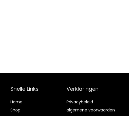
Snelle Links
Verklaringen
Home
Privacybeleid
Shop
algemene voorwaarden
Blogs
Openbaarmaking van
filialen
Adverteren