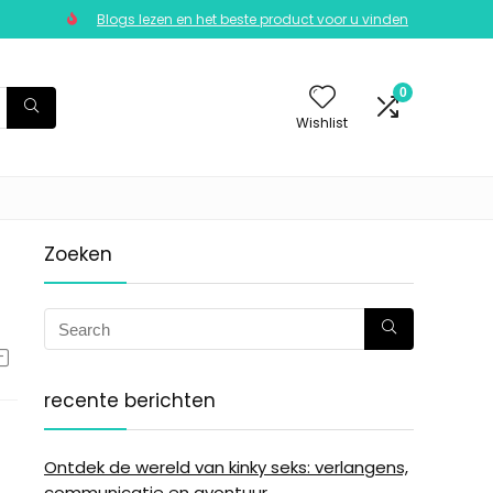
Blogs lezen en het beste product voor u vinden
0
Wishlist
Zoeken
recente berichten
Ontdek de wereld van kinky seks: verlangens,
communicatie en avontuur