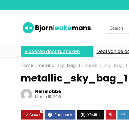
Search
for:
Bladeren door rubrieken
Deal van de d
Home
»
metallic_sky_bag_1
»
metallic_sky_bag_1
metallic_sky_bag_1
Renelobbe
March 15, 2019
0
Save