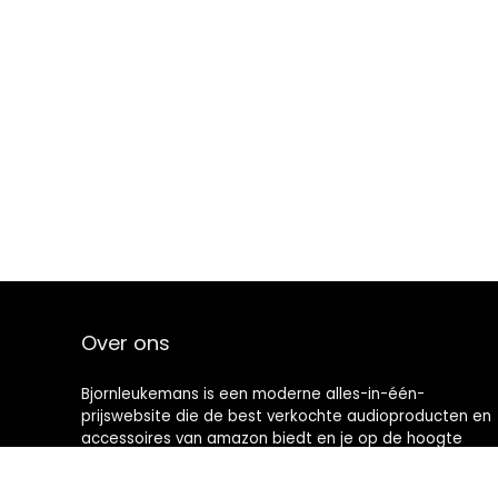
Over ons
Bjornleukemans is een moderne alles-in-één-
prijswebsite die de best verkochte audioproducten en
accessoires van amazon biedt en je op de hoogte
houdt via nieuw toegevoegde op audio gebaseerde
artikelen. Alle afbeeldingen zijn auteursrechtelijk