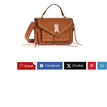
0
Save