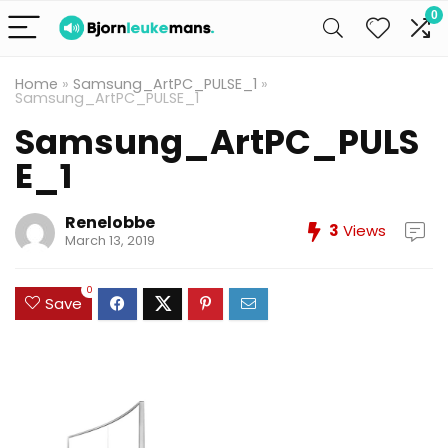
0
Home
»
Samsung_ArtPC_PULSE_1
»
Samsung_ArtPC_PULSE_1
Samsung_ArtPC_PULS
E_1
Renelobbe
3
Views
March 13, 2019
0
Save