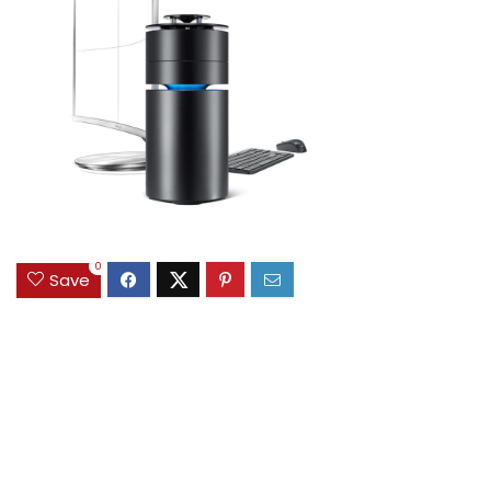
0
Save