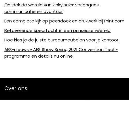
Ontdek de wereld van kinky seks: verlangens,
communicatie en avontuur
Een complete kijk op peesdoek en drukwerk bij Print.com
Betoverende speurtocht in een prinsessenwereld
Hoe kies je de juiste bureaumeubelen voor je kantoor
AES-nieuws » AES Show Spring 2021 Convention Tech-
programma en details nu online
Over ons
Bjornleukemans is een moderne alles-in-één-prijswebsite die
de best verkochte audioproducten en accessoires van
amazon biedt en je op de hoogte houdt via nieuw
toegevoegde op audio gebaseerde artikelen. Alle
afbeeldingen zijn auteursrechtelijk beschermd door hun