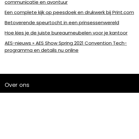
communicatie en avontuur
Een complete kijk op peesdoek en drukwerk bij Print.com
Betoverende speurtocht in een prinsessenwereld
Hoe kies je de juiste bureaumeubelen voor je kantoor
AES-nieuws » AES Show Spring 2021 Convention Tech-
programma en details nu online
Over ons
Bjornleukemans is een moderne alles-in-één-prijswebsite die
de best verkochte audioproducten en accessoires van
amazon biedt en je op de hoogte houdt via nieuw
toegevoegde op audio gebaseerde artikelen. Alle
afbeeldingen zijn auteursrechtelijk beschermd door hun
respectievelijke eigenaren. Alle geciteerde inhoud is afgeleid
van hun respectievelijke bronnen.