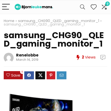
0
Home
»
samsung_CHG90_QLED_gaming_monitor_1
»
samsung_CHG90_QLED_gaming_monitor_1
samsung_CHG90_QLE
D_gaming_monitor_1
Renelobbe
2
Views
March 14, 2019
0
Save