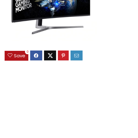
0
Save