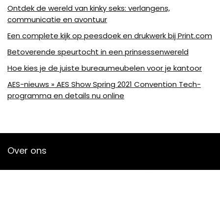
Ontdek de wereld van kinky seks: verlangens,
communicatie en avontuur
Een complete kijk op peesdoek en drukwerk bij Print.com
Betoverende speurtocht in een prinsessenwereld
Hoe kies je de juiste bureaumeubelen voor je kantoor
AES-nieuws » AES Show Spring 2021 Convention Tech-
programma en details nu online
Over ons
Bjornleukemans is een moderne alles-in-één-prijswebsite die
de best verkochte audioproducten en accessoires van
amazon biedt en je op de hoogte houdt via nieuw
toegevoegde op audio gebaseerde artikelen. Alle
afbeeldingen zijn auteursrechtelijk beschermd door hun