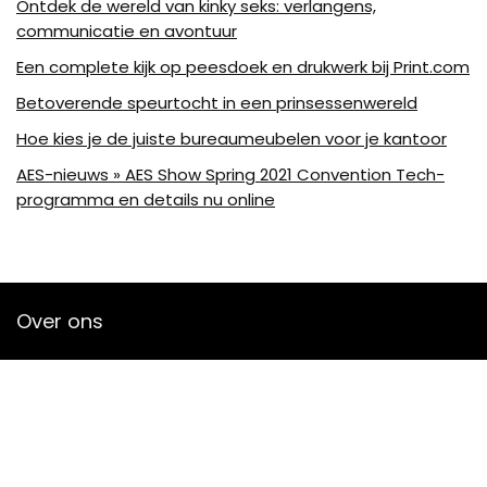
Ontdek de wereld van kinky seks: verlangens,
communicatie en avontuur
Een complete kijk op peesdoek en drukwerk bij Print.com
Betoverende speurtocht in een prinsessenwereld
Hoe kies je de juiste bureaumeubelen voor je kantoor
AES-nieuws » AES Show Spring 2021 Convention Tech-
programma en details nu online
Over ons
Bjornleukemans is een moderne alles-in-één-prijswebsite die
de best verkochte audioproducten en accessoires van
amazon biedt en je op de hoogte houdt via nieuw
toegevoegde op audio gebaseerde artikelen. Alle
afbeeldingen zijn auteursrechtelijk beschermd door hun
respectievelijke eigenaren. Alle geciteerde inhoud is afgeleid