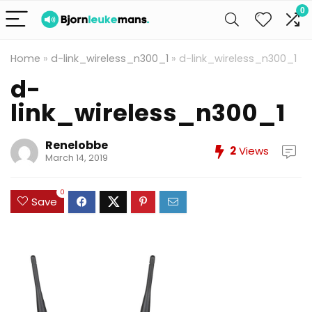
0
Home
»
d-link_wireless_n300_1
»
d-link_wireless_n300_1
d-
link_wireless_n300_1
Renelobbe
2
Views
March 14, 2019
0
Save