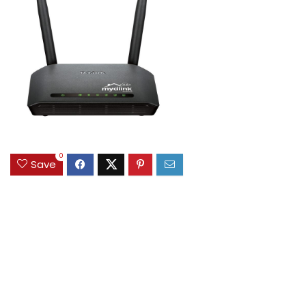
0
Save